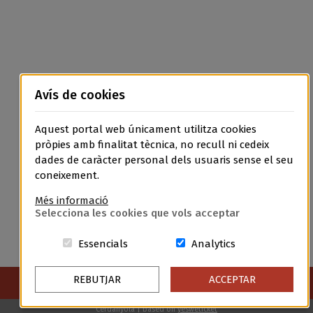
Avís de cookies
Aquest portal web únicament utilitza cookies
pròpies amb finalitat tècnica, no recull ni cedeix
dades de caràcter personal dels usuaris sense el seu
coneixement.
Més informació
Selecciona les cookies que vols acceptar
Aquestes cookies són essencials per a
Cookies related t
Essencials
Analytics
Avís Legal
Política de Privacitat
Política de Cookies
REBUTJAR
ACCEPTAR
Condicions Generals de Contractació
Cerdanyola | based on
yesweticket