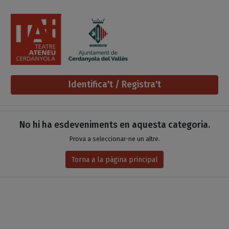
Salta al contingut principal
Identifica't / Registra't
Espectacles de la categoria..
Llistat d'esdeveniments
No hi ha esdeveniments en aquesta categoria.
Prova a seleccionar-ne un altre.
Torna a la pàgina principal